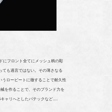
ルドにフロント全てにメッシュ柄の彫
っても過言ではない。その薄さなる
振動というロービートに徹することで耐久性
機械を作ることで、そのブランド力を
75キャリへとしたパテックなど….