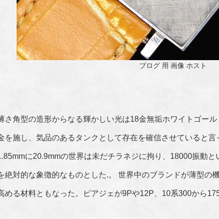
ブログ 用 画像 ホスト
薄さ角型の造形からなる輝かしい光は18金無垢ホワイトゴー
金を施し、気品のあるタンクとして存在を確信させていると言
1.85mmに20.9mmの世界は未だチラネジに拘り、18000
を絶対的な象徴的なものとした.。 世界中のブランドが薄型の
高める材料ともなった。ピアジェが9Pや12P、10系300から1