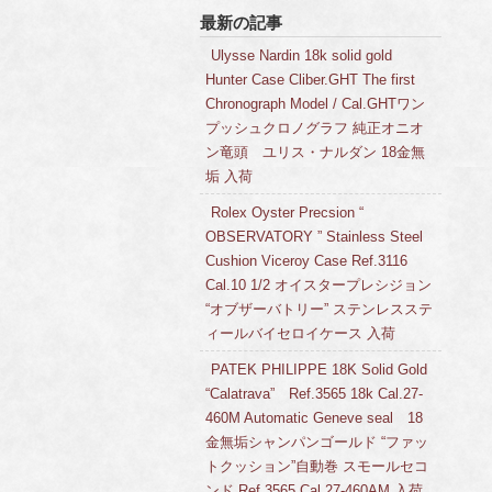
最新の記事
Ulysse Nardin 18k solid gold
Hunter Case Cliber.GHT The first
Chronograph Model / Cal.GHTワン
プッシュクロノグラフ 純正オニオ
ン竜頭 ユリス・ナルダン 18金無
垢 入荷
Rolex Oyster Precsion “
OBSERVATORY ” Stainless Steel
Cushion Viceroy Case Ref.3116
Cal.10 1/2 オイスタープレシジョン
“オブザーバトリー” ステンレスステ
ィールバイセロイケース 入荷
PATEK PHILIPPE 18K Solid Gold
“Calatrava” Ref.3565 18k Cal.27-
460M Automatic Geneve seal 18
金無垢シャンパンゴールド “ファッ
トクッション”自動巻 スモールセコ
ンド Ref.3565 Cal.27-460AM 入荷