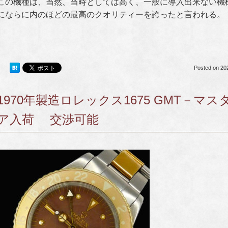
この機種は、当然、当時
としては高く、一般に導入出来ない機
にならに内のほどの最高のクオリティーを誇ったと言われる。
Posted on
20
1970年製造ロレックス1675 GMT－マ
ア入荷 交渉可能