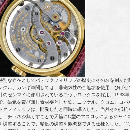
特別な存在としてパテックフィリップの歴史にその名を刻んだ耐
ンクル、ガンギ車関しては、非磁気性の金無垢を使用、ひげゼ
計のゼンマイに使用されている二ヴァロックスを採用、1933
で、磁気を帯び無し素材委とした鉄、ニッケル、クロム、コバ
ックフィリップは、開発したと同時に導入した。当然その抵抗
し、チラネジ無くすことで天輪にC型のマスロッによるジャイ
を調整することで、精度の調整を微調整できる仕様とした。1