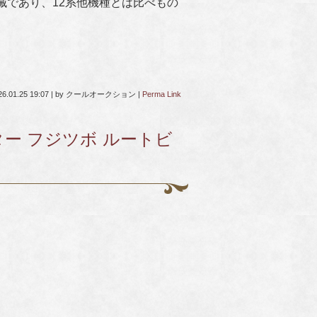
械であり、12系他機種とは比べもの
26.01.25 19:07
|
by
クールオークション
|
Perma Link
スター フジツボ ルートビ