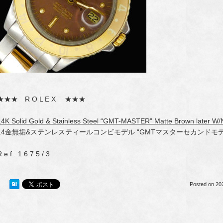
★★★ R O L E X ★★★
14K Solid Gold & Stainless Steel “GMT-MASTER” Matte Brown later W/N
14金無垢&ステンレスティールコンビモデル “GMTマスターセカンドモデ
 e f . 1 6 7 5 / 3
Posted on
20