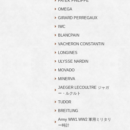
PATEK PHILIPPE
OMEGA
GIRARD PERREGAUX
IWC
BLANCPAIN
VACHERON CONSTANTIN
LONGINES
ULYSSE NARDIN
MOVADO
MINERVA
JAEGER LECOULTRE ジャガ
ー・ルクルト
TUDOR
BREITLING
Army WW1.WW2 軍用ミリタリ
ー時計