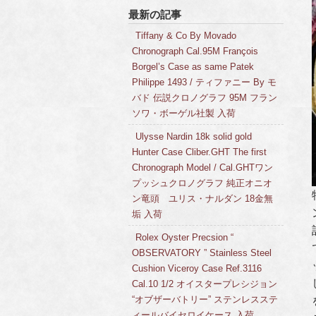
最新の記事
Tiffany & Co By Movado
Chronograph Cal.95M François
Borgel’s Case as same Patek
Philippe 1493 / ティファニー By モ
バド 伝説クロノグラフ 95M フラン
ソワ・ボーゲル社製 入荷
Ulysse Nardin 18k solid gold
Hunter Case Cliber.GHT The first
Chronograph Model / Cal.GHTワン
プッシュクロノグラフ 純正オニオ
ン竜頭 ユリス・ナルダン 18金無
垢 入荷
Rolex Oyster Precsion “
OBSERVATORY ” Stainless Steel
Cushion Viceroy Case Ref.3116
Cal.10 1/2 オイスタープレシジョン
“オブザーバトリー” ステンレスステ
ィールバイセロイケース 入荷